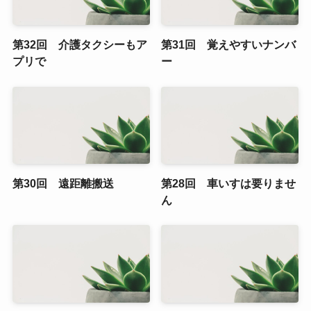
第32回 介護タクシーもア
第31回 覚えやすいナンバ
プリで
ー
第30回 遠距離搬送
第28回 車いすは要りませ
ん